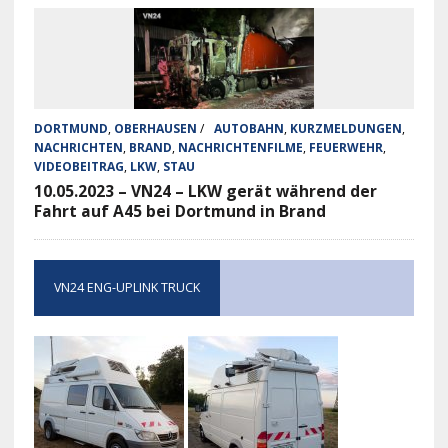
DORTMUND
,
OBERHAUSEN
/
AUTOBAHN
,
KURZMELDUNGEN
,
NACHRICHTEN
,
BRAND
,
NACHRICHTENFILME
,
FEUERWEHR
,
VIDEOBEITRAG
,
LKW
,
STAU
10.05.2023 – VN24 – LKW gerät während der
Fahrt auf A45 bei Dortmund in Brand
VN24 ENG-UPLINK TRUCK