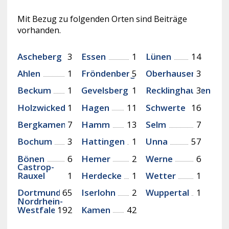
Mit Bezug zu folgenden Orten sind Beiträge
vorhanden.
Ascheberg
3
Essen
1
Lünen
14
Ahlen
1
Fröndenberg
5
Oberhausen
3
Beckum
1
Gevelsberg
1
Recklinghausen
3
Holzwickede
1
Hagen
11
Schwerte
16
Bergkamen
7
Hamm
13
Selm
7
Bochum
3
Hattingen
1
Unna
57
Bönen
6
Hemer
2
Werne
6
Castrop-
Rauxel
1
Herdecke
1
Wetter
1
Dortmund
65
Iserlohn
2
Wuppertal
1
Nordrhein-
Westfalen
192
Kamen
42