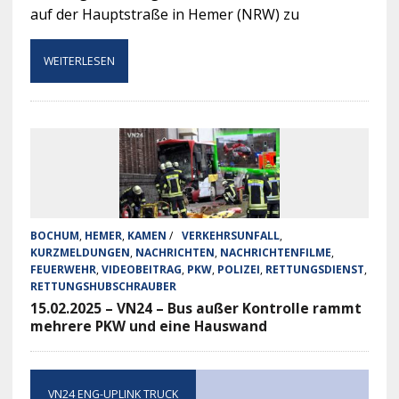
auf der Hauptstraße in Hemer (NRW) zu
WEITERLESEN
BOCHUM
,
HEMER
,
KAMEN
/
VERKEHRSUNFALL
,
KURZMELDUNGEN
,
NACHRICHTEN
,
NACHRICHTENFILME
,
FEUERWEHR
,
VIDEOBEITRAG
,
PKW
,
POLIZEI
,
RETTUNGSDIENST
,
RETTUNGSHUBSCHRAUBER
15.02.2025 – VN24 – Bus außer Kontrolle rammt
mehrere PKW und eine Hauswand
VN24 ENG-UPLINK TRUCK