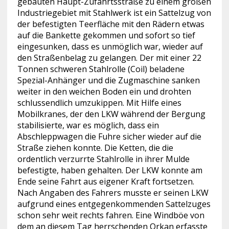
gebauten Haupt-Zufahrtsstraße zu einem großen
Industriegebiet mit Stahlwerk ist
ein Sattelzug von
der befestigten Teerfläche mit den Rädern etwas
auf die Bankette gekommen und sofort so tief
eingesunken, dass es unmöglich war, wieder auf
den Straßenbelag zu gelangen. Der mit einer 22
Tonnen schweren Stahlrolle (Coil) beladene
Spezial-Anhänger und die Zugmaschine sanken
weiter in den weichen Boden ein und drohten
schlussendlich umzukippen. Mit Hilfe eines
Mobilkranes, der den LKW während der Bergung
stabilisierte, war es möglich, dass ein
Abschleppwagen die Fuhre sicher wieder auf die
Straße ziehen konnte. Die Ketten, die die
ordentlich verzurrte Stahlrolle in ihrer Mulde
befestigte, haben gehalten. Der LKW konnte am
Ende seine Fahrt aus eigener Kraft fortsetzen.
Nach Angaben des Fahrers musste er seinen LKW
aufgrund eines entgegenkommenden Sattelzuges
schon sehr weit rechts fahren. Eine Windböe von
dem an diesem Tag herrschenden Orkan erfasste