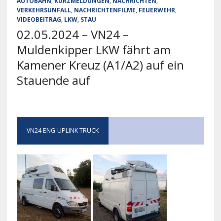
AUTOBAHN
,
KURZMELDUNGEN
,
NACHRICHTEN
,
VERKEHRSUNFALL
,
NACHRICHTENFILME
,
FEUERWEHR
,
VIDEOBEITRAG
,
LKW
,
STAU
02.05.2024 – VN24 –
Muldenkipper LKW fährt am
Kamener Kreuz (A1/A2) auf ein
Stauende auf
VN24 ENG-UPLINK TRUCK