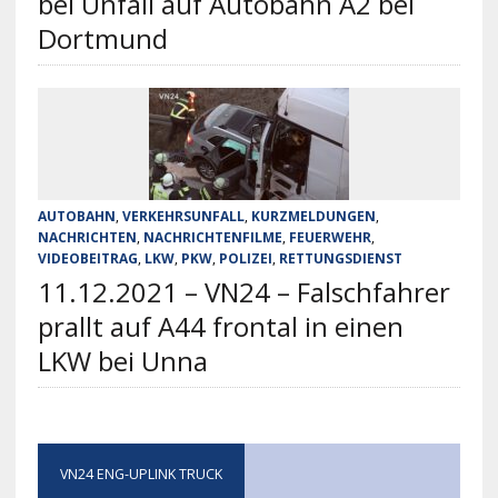
bei Unfall auf Autobahn A2 bei
Dortmund
AUTOBAHN
,
VERKEHRSUNFALL
,
KURZMELDUNGEN
,
NACHRICHTEN
,
NACHRICHTENFILME
,
FEUERWEHR
,
VIDEOBEITRAG
,
LKW
,
PKW
,
POLIZEI
,
RETTUNGSDIENST
11.12.2021 – VN24 – Falschfahrer
prallt auf A44 frontal in einen
LKW bei Unna
VN24 ENG-UPLINK TRUCK