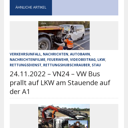
ÄHNLICHE ARTIKEL
VERKEHRSUNFALL
,
NACHRICHTEN
,
AUTOBAHN
,
NACHRICHTENFILME
,
FEUERWEHR
,
VIDEOBEITRAG
,
LKW
,
RETTUNGSDIENST
,
RETTUNGSHUBSCHRAUBER
,
STAU
24.11.2022 – VN24 – VW Bus
prallt auf LKW am Stauende auf
der A1